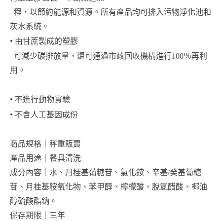
  程，以節約能源和資源。所有產品均可排入污物淨化池和
灰水系統。
• 
由甘蔗製成的塑膠 
  可減少碳排放量，還可通過市政回收機構進行100％再利
用。
• 
不進行動物實驗
• 
不含人工基因成份
商品規格｜秤重販賣
產品用途｜餐具清洗
成分內容｜水、月桂基葡糖苷、氯化銨、辛基/癸基葡糖
苷、月桂基胺氧化物、苯甲醇、檸檬酸、脫氫醋酸、椰油
醇硫酸酯鈉。
保存期限｜三年