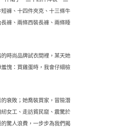
件短褲、十四件夾克、十三條牛
動長褲、兩條西裝長褲、兩條睡
落的時尚品牌試衣間裡，某天她
陣羞愧：買雞蛋時，我會仔細檢
 
者的衰敗；她喬裝買家，冒險潛
縫紉女工、走訪貧民窟、震驚於
量的驚人浪費，一步步為我們揭