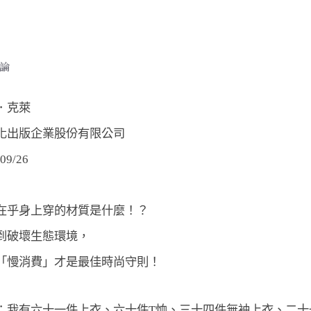
論
．克萊
化出版企業股份有限公司
9/26
在乎身上穿的材質是什麼！？ 
到破壞生態環境， 
「慢消費」才是最佳時尚守則！ 
：我有六十一件上衣、六十件T恤、三十四件無袖上衣、二十