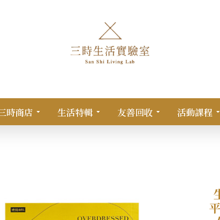
三時商店
生活特輯
友善回收
活動課程
視平價時尚背後的浪費、剝削和不環保，學習穿出自我風