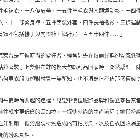
件毛線衣、十八條皮帶、十五件羊毛衣與套頭運動衫、十四
衣、十一條緊身褲、五件西裝外套、四件長袖襯衫、三條運
這還不包括襪子與內衣褲，總計是三百五十四件……」 
克萊曾是平價時尚的愛好者，經常迷失在炫麗光鮮卻質感低
站拉著裝了七雙帆布鞋的超大包戰利品回家時，突然感到一
為何買衣服時卻對材質一無所知，也不清楚值不值那個價錢？
溯平價時尚興起的過程，見證中價位服飾品牌和獨立零售業
前往成本更低廉的孟加拉，一探快時尚的生產流程；她假扮
血汗剝削、低劣服裝材質造成的可怕污染，以及舊衣回收爆
後的殘忍真相。 