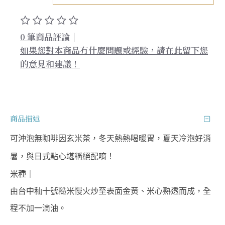
0 筆商品評論
|
如果您對本商品有什麼問題或經驗，請在此留下您
的意見和建議！
商品描述
可沖泡無咖啡因玄米茶，冬天熱熱喝暖胃，夏天冷泡好消
暑，與日式點心堪稱絕配唷！
米種｜
由台中秈十號糙米慢火炒至表面金黃、米心熟透而成，全
程不加一滴油。