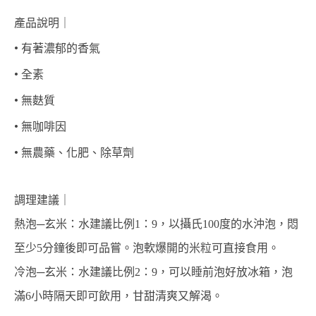
產品說明｜
• 
有著濃郁的香氣
• 
全素 
• 
無麩質 
• 
無咖啡因
• 
無農藥、化肥、除草劑
調理建議｜
熱泡─玄米：水建議比例1：9，以攝氏100度的水沖泡，悶
至少5分鐘後即可品嘗。泡軟爆開的米粒可直接食用。
冷泡─玄米：水建議比例2：9，可以睡前泡好放冰箱，泡
滿6小時隔天即可飲用，甘甜清爽又解渴。