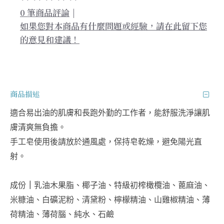
0 筆商品評論
|
如果您對本商品有什麼問題或經驗，請在此留下您
的意見和建議！
商品描述
適合易出油的肌膚和長跑外勤的工作者，能舒服洗淨讓肌
膚清爽無負擔。
手工皂使用後請放於通風處，保持皂乾燥，避免陽光直
射。
成份
｜
乳油木果脂、椰子油、特級初榨橄欖油、蓖麻油、
米糠油、白礦泥粉、清黛粉、檸檬精油、山雞椒精油、薄
荷精油、薄荷腦、純水、石鹼