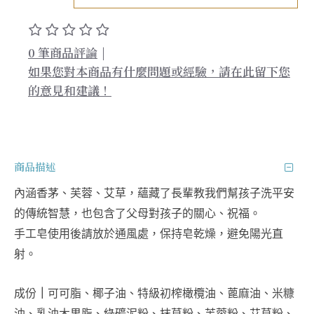
0 筆商品評論
|
如果您對本商品有什麼問題或經驗，請在此留下您
的意見和建議！
商品描述
內涵香茅、芙蓉、艾草，蘊藏了長輩教我們幫孩子洗平安
的傳統智慧，也包含了父母對孩子的關心、祝福。
手工皂使用後請放於通風處，保持皂乾燥，避免陽光直
射。
成份
｜
可可脂、椰子油、特級初榨橄欖油、蓖麻油、米糠
油、乳油木果脂、綠礦泥粉、抹草粉、芙蓉粉、艾草粉、