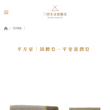
洗沐商品
平方家｜固體皂－平安滋潤皂
平方家｜固體皂－平安滋潤皂