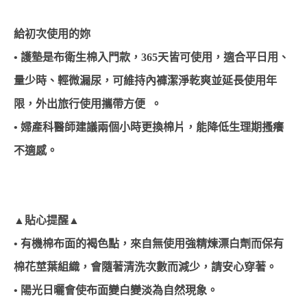
給初次使用的妳
• 護墊是布衛生棉入門款，365天皆可使用，適合平日用、
量少時、輕微漏尿，可維持內褲潔淨乾爽並延長使用年
限，外出旅行使用攜帶方便  。
• 婦產科醫師建議兩個小時更換棉片，能降低生理期搔癢
不適感。
▲貼心提醒▲
• 有機棉布面的褐色點，來自無使用強精煉漂白劑而保有
棉花莖葉組織，會隨著清洗次數而減少，請安心穿著。
• 陽光日曬會使布面變白變淡為自然現象。