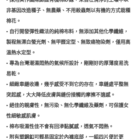
非基因改造種子、無農藥、不用殺蟲劑以有機的方式栽種
棉花。
• 自行開發彈性織法的純棉布料，無添加其他化學纖維，
製程無漂白螢光劑、無甲醛定型、無致癌物染劑，僅用高
溫熱水定型。
• 專為台灣潮濕悶熱的氣候所設計，剛剛好的厚薄度易洗
易乾。
• 細緻車縫收邊，幾乎感受不到它的存在，車縫處平整無
突起感，大大降低皮膚與縫份接觸的摩擦不適感。
• 絕佳的親膚性，無污染、無化學纖維及藥劑，可保護女
性細敏感肌膚。
• 棉布吸濕性佳不會有回滲黏膩感，透氣不悶熱。
• 附有塑鋼釦可輕易固定於內褲底部，一組四片便於更