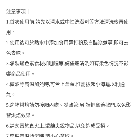
注意事項｜
1.首次使用前,請先以清水或中性洗潔劑等方法清洗後再使
用。
2.使用後可於熱水中添加食用蘇打粉及白醋滾煮等,即可去
色去味。
3.承裝過色素食材如咖哩等,請儘速清洗如有染色情況不影
響商品使用。
4.微波等高溫加熱時,可蓋上盒蓋,惟需拔起小海龜以利通
氣。
5.烤箱烘焙請勿接觸內膽、發熱管;另,請把盒蓋掀開,以免影
響烘焙效果。
6.請勿置於直火上,遠離尖銳物品,以免造成受損。
7.盛裝高溫熱湯時,請小心拿取。