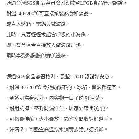
通過台灣SGS食品容器檢測與歐盟LFGB食品管理認證，
耐溫 -40~200℃可直接承裝熱食和湯品，
或直入烤箱、電鍋與微波爐。
此時，只要輕輕拔起會呼吸的小海龜，
即可整盒連蓋直接放入微波爐加熱，
瞬時享受熱騰騰的鮮美滋味。
通過SGS食品容器檢測、歐盟LFGB 認證好安心。
• 耐溫-40~200℃ 冷熱奶酸不拘，冰箱、微波都適宜。
• 全透明盒身設計，內容物一目了然 好清楚。
• 耐用抗摔，密封防漏性佳，居家外帶 都方便。
• 可摺疊伸縮，大小疊放、節省空間收納好幫手。
• 好清洗，可整盒高溫滾水消毒去污無須拆卸。