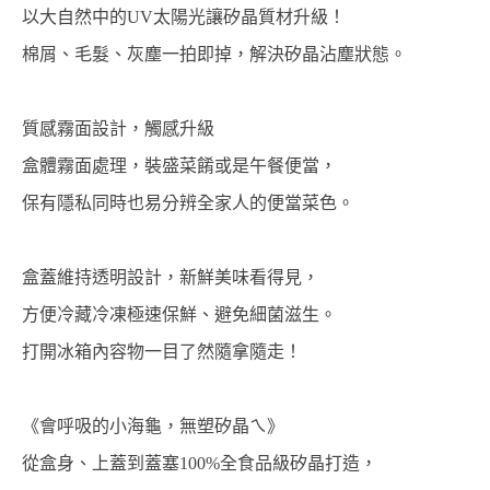
以大自然中的UV太陽光讓矽晶質材升級！
棉屑、毛髮、灰塵一拍即掉，解決矽晶沾塵狀態。
質感霧面設計，觸感升級
盒體霧面處理，裝盛菜餚或是午餐便當，
保有隱私同時也易分辨全家人的便當菜色。
盒蓋維持透明設計，新鮮美味看得見，
方便冷藏冷凍極速保鮮、避免細菌滋生。
打開冰箱內容物一目了然隨拿隨走！
《會呼吸的小海龜，無塑矽晶ㄟ》
從盒身、上蓋到蓋塞100%全食品級矽晶打造，