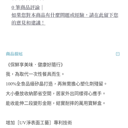
0 筆商品評論
|
如果您對本商品有什麼問題或經驗，請在此留下您
的意見和建議！
商品描述
《保鮮享美味．健康好隨行》
我，為取代一次性餐具而生。
100%全食品級矽晶打造，再無需擔心塑化劑殘留。
大小疊放收納節省空間，居家外出同樣得心應手。
能收能伸二段變形金剛，結實耐摔的萬用寶鮮盒。
增加［UV淨表面工藝］專利技術