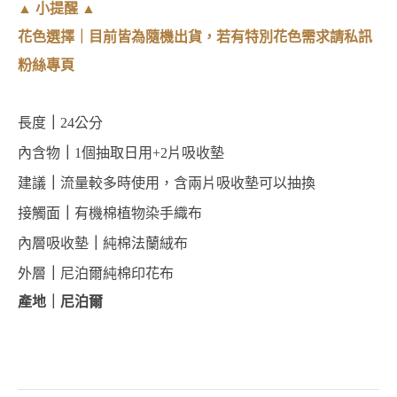
▲ 小提醒 ▲
花色選擇｜目前皆為隨機出貨，若有特別花色需求請私訊
粉絲專頁
長度
｜
24公分
內含物
｜
1個抽取日用+2片吸收墊
建議
｜
流量較多時使用，含兩片吸收墊可以抽換
接觸面
｜
有機棉植物染手織布
內層吸收墊
｜
純棉法蘭絨布
外層
｜
尼泊爾純棉印花布
產地
｜
尼泊爾