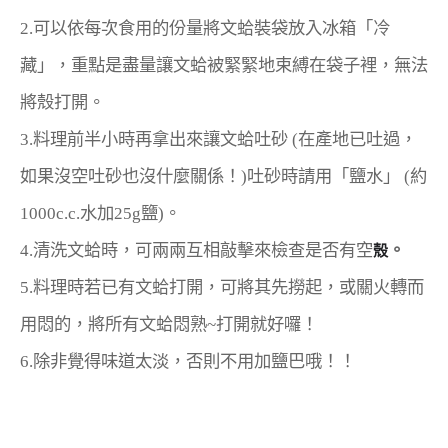
2.可以依每次食用的份量將文蛤裝袋放入冰箱「冷
藏」，重點是盡量讓文蛤被緊緊地束縛在袋子裡，無法
將殼打開。
3.料理前半小時再拿出來讓文蛤吐砂 (在產地已吐過，
如果沒空吐砂也沒什麼關係！)吐砂時請用「鹽水」 (約
1000c.c.水加25g鹽)。
4.清洗文蛤時，可兩兩互相敲擊來檢查是否有空
。
殼
5.料理時若已有文蛤打開，可將其先撈起，或關火轉而
用悶的，將所有文蛤悶熟~打開就好囉！
6.除非覺得味道太淡，否則不用加鹽巴哦！！