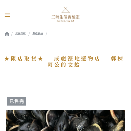
食在好味
農產食品
★限店取貨★ ｜成龍溼地選物店｜ 郭棟阿公的文蛤
★限店取貨★ ｜成龍溼地選物店｜ 郭棟
阿公的文蛤
已售完