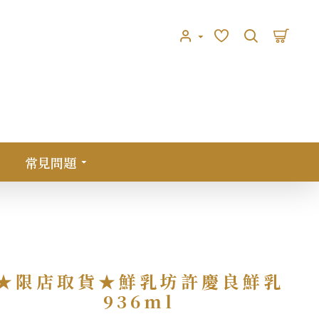
常見問題
★限店取貨★鮮乳坊許慶良鮮乳
936ml