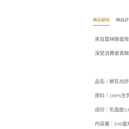
商品描述
商品評
來自雲林縣崙背
深受消費者青睞
品名｜鮮乳坊許慶良
原料｜100%生乳 (
成份｜乳脂肪3.
內容量｜936毫升