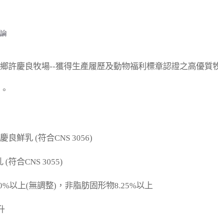
論
鄉許慶良牧場--獲得生產履歷及動物福利標章認證之高優質
。

鮮乳 (符合CNS 3056)

符合CNS 3055)

0%以上(無調整)，非脂肪固形物8.25%以上


