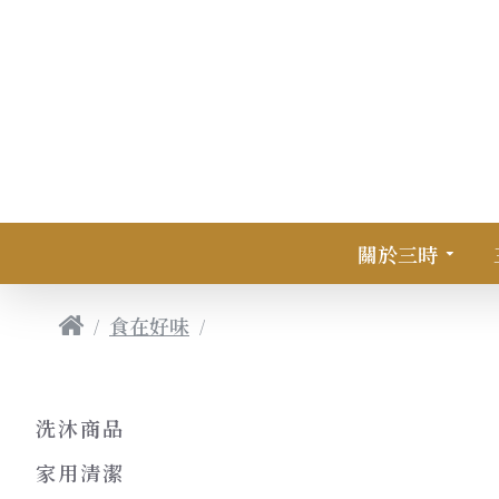
關於三時
食在好味
★限店取貨★鮮乳坊許慶良鮮乳9
洗沐商品
家用清潔