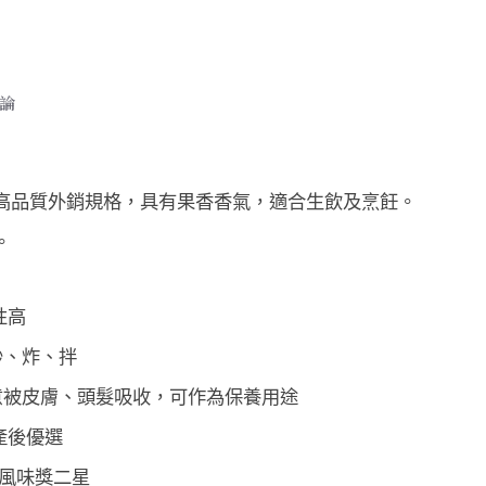
論
高品質外銷規格，具有果香香氣，適合生飲及烹飪。
。
性高
炒、炸、拌
意被皮膚、頭髮吸收，可作為保養用途
產後優選
添加風味獎二星