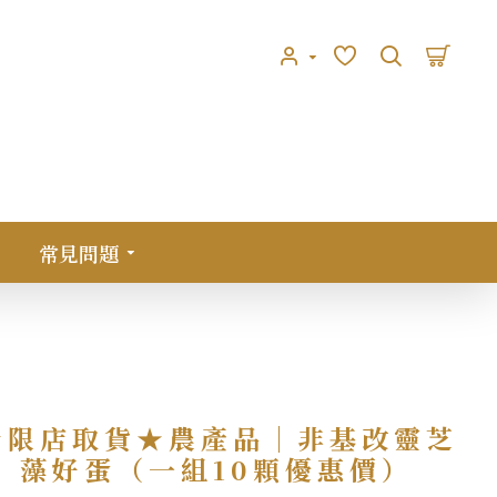
常見問題
★限店取貨★農產品｜非基改靈芝
藻好蛋（一組10顆優惠價）