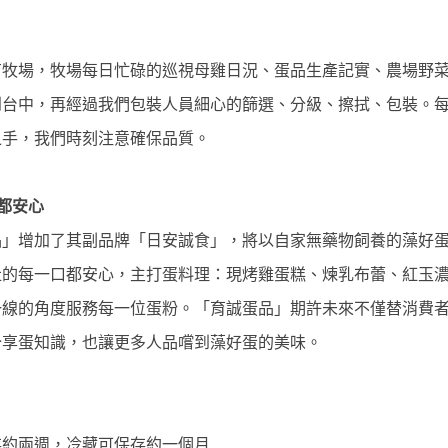
有牧場，牧場每日忙碌的巡視母雞日況、蛋品生產記實、農場野
到台中，再經過我們包裝人員細心的篩選、分級、擦拭、包裝。
手，我們時刻注意確保品質。​ 
都安心 
蛋品」增加了其副品牌「日安誠食」，將以自家無藥物飼養的藻好
肚的每一口都安心，主打蛋料理：現烤雞蛋糕、煉乳布蕾、紅玉
一線的角度服務每一位蛋粉。「育誠蛋品」期許未來不僅替消費
享蛋知識，也讓更多人品嚐到藻好蛋的美味。

存約兩週，冷藏可保存約一個月