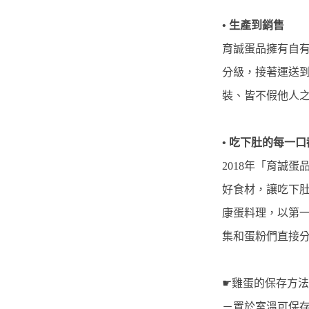
• 生產到銷售
育誠蛋品擁有自
分級，接著運送
裝、皆不假他人之
• 吃下肚的每一口
2018年「育誠
好食材，讓吃下
康蛋料理，以第
集和蛋粉們直接分
☛雞蛋的保存方法
－置於室溫可保