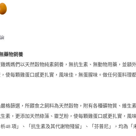
論
無藥物飼養 
康雞媽媽們以天然穀物純素飼養，無抗生素、無動物用藥，並額
，使每顆雞蛋口感更扎實，風味佳，無蛋腥味。做任何蛋料理都
過嚴格篩選，所餵食之飼料為天然穀物，附有各種礦物質、維生
生素，更添加天然綠藻、靈芝粉，使每顆雞蛋口感更扎實，風味佳
析48 項」、「抗生素及其代謝物殘留」、「芬普尼」，均為「