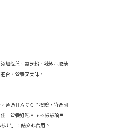
外添加綠藻、靈芝粉、辣椒萃取精
適合，營養又美味。 
素，通過ＨＡＣＣＰ檢驗，符合國
，營養好吃。 SGS檢驗項目
未檢出」，請安心食用。 