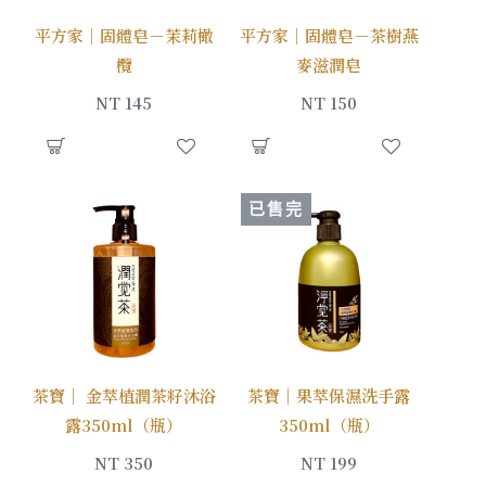
平方家｜固體皂－茉莉橄
平方家｜固體皂－茶樹燕
欖
麥滋潤皂
NT 145
NT 150
已售完
茶寶｜ 金萃植潤茶籽沐浴
茶寶｜果萃保濕洗手露
露350ml（瓶）
350ml（瓶）
NT 350
NT 199