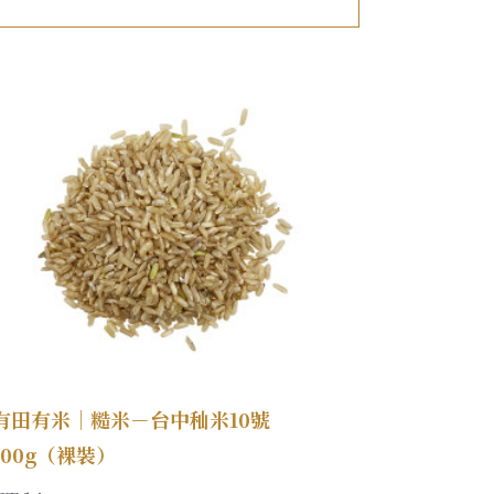
有田有米｜糙米－台中秈米10號
100g（裸裝）