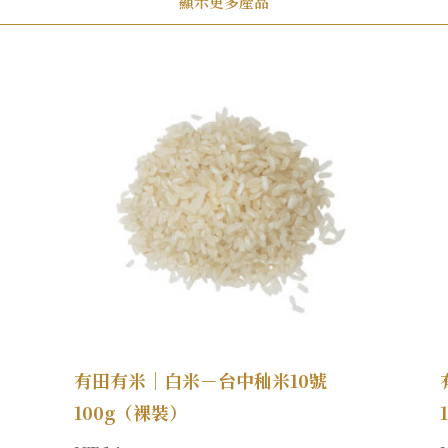
顯示更多產品
有田有米｜白米－台中秈米10號
100g（裸裝）