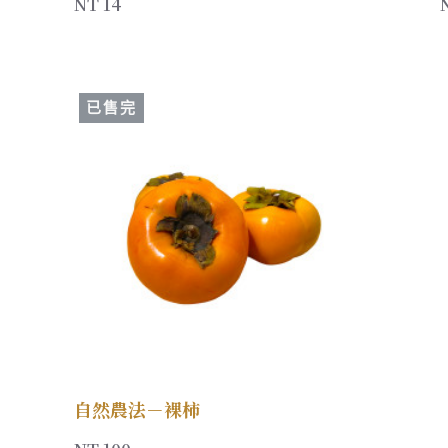
NT 14
已售完
自然農法－裸柿