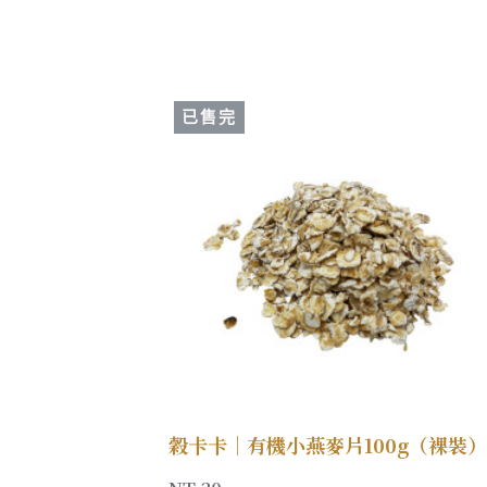
已售完
穀卡卡｜有機小燕麥片100g（裸裝）